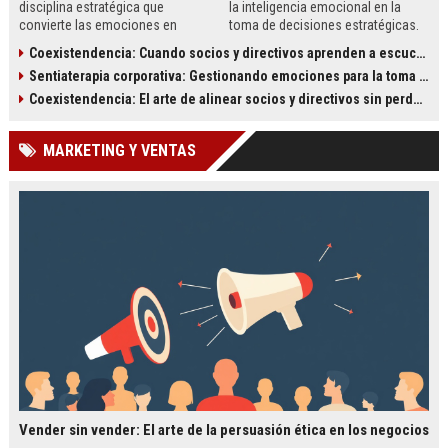
disciplina estratégica que
la inteligencia emocional en la
convierte las emociones en
toma de decisiones estratégicas.
información accionable para
Descubre cómo empresas como
Coexistendencia: Cuando socios y directivos aprenden a escucharse
mejorar la toma de decisiones.
Google y Tesla gestionan las
Sentiaterapia corporativa: Gestionando emociones para la toma de decisiones
Descubre cómo implementarla con
emociones para mejorar
pasos prácticos y casos reales.
resultados, reducir sesgos y
Coexistendencia: El arte de alinear socios y directivos sin perder la tensión creativa
fomentar la innovación.
MARKETING Y VENTAS
Vender sin vender: El arte de la persuasión ética en los negocios