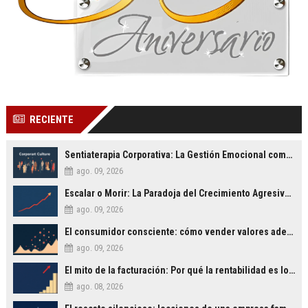
RECIENTE
Sentiaterapia Corporativa: La Gestión Emocional como Ventaja Competitiva en la Toma de Decisiones
ago. 09, 2026
Escalar o Morir: La Paradoja del Crecimiento Agresivo en PYMES
ago. 09, 2026
El consumidor consciente: cómo vender valores además de productos
ago. 09, 2026
El mito de la facturación: Por qué la rentabilidad es lo único que importa
ago. 08, 2026