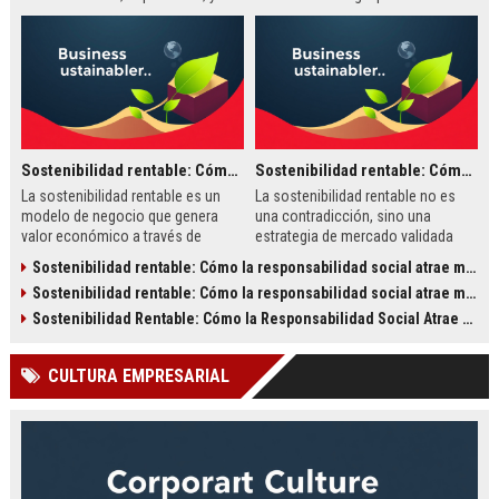
ejemplos reales de empresas que han convertido la responsabilidad
social en una ventaja competitiva.
Sostenibilidad rentable: Cómo la responsabilidad social atrae mejores clientes
Sostenibilidad rentable: Cómo la responsabilidad social atrae mejores clientes
La sostenibilidad rentable es un
La sostenibilidad rentable no es
modelo de negocio que genera
una contradicción, sino una
valor económico a través de
estrategia de mercado validada
prácticas responsables. Atrae a
que atrae clientes de mayor valor,
Sostenibilidad rentable: Cómo la responsabilidad social atrae mejores clientes
clientes leales, reduce costos y
leales y menos sensibles al precio.
Sostenibilidad rentable: Cómo la responsabilidad social atrae mejores clientes
mejora la reputación. Este artículo
Descubre cómo integrar criterios
explora cómo implementarla y qué
ESG en tu negocio para generar
Sostenibilidad Rentable: Cómo la Responsabilidad Social Atrae Clientes de Mayor Valor
beneficios concretos aporta.
ventajas competitivas y mejorar la
rentabilidad.
CULTURA EMPRESARIAL