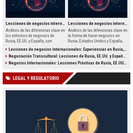
Lecciones de negocios internacionales: Experiencias en Rusia, EE.UU. y España
Lecciones de negocios internacionales: Experiencias en Rusia, EE.UU. y España
Análisis de las diferencias clave en
Análisis de las diferencias clave en
los entornos de negocios de
la forma de hacer negocios en
Rusia, EE.UU. y España, con
Rusia, Estados Unidos y España,
lecciones prácticas extraídas de
con lecciones prácticas basadas
Lecciones de negocios internacionales: Experiencias en Rusia, EE.UU. y España
casos reales como Starbucks,
en casos reales de empresas
Negociación Transcultural: Lecciones de Rusia, EE.UU. y España para la Expansión Global
Uber y Mercadona.
globales y pymes.
Negocios Internacionales: Lecciones Prácticas de Rusia, EE.UU. y España para la Expansión Global
LEGAL Y REGULATORIO