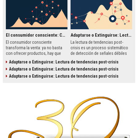
El consumidor consciente: Cómo vender valores además de productos
Adaptarse o Extinguirse: Lectura de tendencias post-crisis
El consumidor consciente
La lectura de tendencias post-
transforma la venta: ya no basta
crisis es un proceso sistemático
con ofrecer productos, hay que
de detección de señales débiles
encarnar valores. Este análisis
que permite a las empresas
Adaptarse o Extinguirse: Lectura de tendencias post-crisis
profundo define el fenómeno, su
anticiparse a los cambios del
Adaptarse o Extinguirse: Lectura de tendencias post-crisis
importancia estratégica y ofrece
entorno. Este artículo analiza su
una metodología práctica, con
importancia, ofrece una
Adaptarse o Extinguirse: Lectura de tendencias post-crisis
ejemplos de Patagonia, Tesla y Ben
metodología paso a paso y
& Jerry's.
presenta casos reales como
Syvalue, Inetum y Netflix.