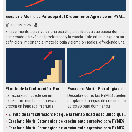
Escalar o Morir: La Paradoja del Crecimiento Agresivo en PYMES
ago. 09, 2026
El crecimiento agresivo es una estrategia deliberada que busca dominar
el mercado a través de la velocidad y la escala. Este artículo explora su
definición, importancia, metodología y ejemplos reales, ofreciendo una
guía para PYMES que buscan escalar de manera audaz.
El mito de la facturación: Por qué la rentabilidad es lo único que importa
Escalar o Morir: Estrategias de Crecimiento Agresivo para PYMES
La facturación puede ser un
Descubre cómo las PYMES pueden
espejismo: muchas empresas
adoptar estrategias de crecimiento
crecen en ingresos mientras
agresivo para dominar su
destruyen valor. La rentabilidad, no
mercado, con ejemplos reales y
El mito de la facturación: Por qué la rentabilidad es lo único que importa
el volumen, es el verdadero
una metodología paso a paso.
Escalar o Morir: Estrategias de crecimiento agresivo para PYMES
indicador de salud empresarial.
Aprende a cambiar el enfoque y a
Escalar o Morir: Estrategias de crecimiento agresivo para PYMES