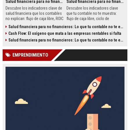
Salud financiera para no financieros: Lo que tu contable no te explica
Salud financiera para no financieros: Lo que tu contable no te explica
Descubre los indicadores clave de
Descubre los indicadores clave
salud financiera que los contables
que tu contable no te muestra:
no explican: flujo de caja libre, ROIC
flujo de caja libre, ciclo de
y ciclo de conversión de efectivo.
conversión de efectivo y stress
Salud financiera para no financieros: Lo que tu contable no te explica
Aprende a diagnosticar tu empresa
tests. Aprende con casos reales
Cash Flow: El oxígeno que mata a las empresas rentables si falta
con ejemplos de Tesla, Google y
de Tesla y PYMES.
PYMES reales.
Salud financiera para no financieros: Lo que tu contable no te explica
EMPRENDIMIENTO