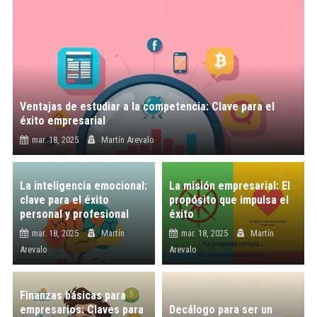
Ventajas de estudiar a la competencia: Clave para el
éxito empresarial
mar. 18, 2025
Martín Arevalo
La inteligencia emocional:
La misión empresarial: El
clave para el éxito
propósito que impulsa el
personal y profesional
éxito
mar. 18, 2025
Martín
mar. 18, 2025
Martín
Arevalo
Arevalo
Finanzas básicas para
empresarios: Claves para
Decálogo para ser un