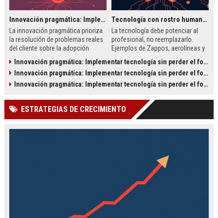
Innovación pragmática: Implementar tecnología sin perder el foco en el cliente
Tecnología con rostro humano: cuando el servicio digital necesita empatía
La innovación pragmática prioriza
La tecnología debe potenciar al
la resolución de problemas reales
profesional, no reemplazarlo.
del cliente sobre la adopción
Ejemplos de Zappos, aerolíneas y
tecnológica. Este artículo explora
pymes muestran cómo el equilibrio
Innovación pragmática: Implementar tecnología sin perder el foco en el cliente
cómo implementar tecnología con
entre automatización y empatía
Innovación pragmática: Implementar tecnología sin perder el foco en el cliente
foco en el cliente, con ejemplos de
humana es clave para la
Tesla, Zappos y PYMES.
fidelización.
Innovación pragmática: Implementar tecnología sin perder el foco en el cliente
ESTRATEGIAS DE CRECIMIENTO