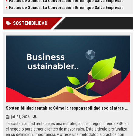
Pactos de Socios: La Conversación Difícil que Salva Empresas
que paralizan la empresa. Incluye
empresarial mediante reglas claras
tabla comparativa, metodología y
y mecanismos de resolución.
Pactos de Socios: La Conversación Difícil que Salva Empresas
casos reales.
SOSTENIBILIDAD
Sostenibilidad rentable: Cómo la responsabilidad social atrae mejores clientes
jul. 31, 2026
La sostenibilidad rentable es una estrategia que integra criterios ESG en
el negocio para atraer clientes de mayor valor. Este artículo profundiza
en su definición, importancia, y ofrece una metodología práctica con