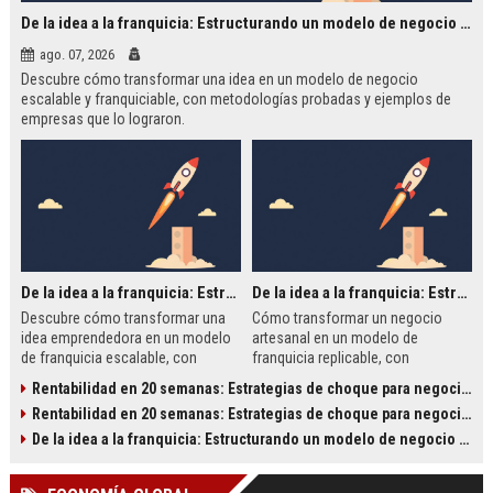
De la idea a la franquicia: Estructurando un modelo de negocio escalable
ago. 07, 2026
Descubre cómo transformar una idea en un modelo de negocio
escalable y franquiciable, con metodologías probadas y ejemplos de
empresas que lo lograron.
De la idea a la franquicia: Estructurando un modelo de negocio escalable
De la idea a la franquicia: Estructurando un modelo de negocio escalable
Descubre cómo transformar una
Cómo transformar un negocio
idea emprendedora en un modelo
artesanal en un modelo de
de franquicia escalable, con
franquicia replicable, con
metodologías claras, ejemplos
metodología paso a paso y
Rentabilidad en 20 semanas: Estrategias de choque para negocios estancados
reales y una tabla comparativa que
ejemplos de empresas como
Rentabilidad en 20 semanas: Estrategias de choque para negocios estancados
distingue entre un negocio
McDonald's, Tesla y Google.
tradicional y uno diseñado para
De la idea a la franquicia: Estructurando un modelo de negocio escalable
crecer.