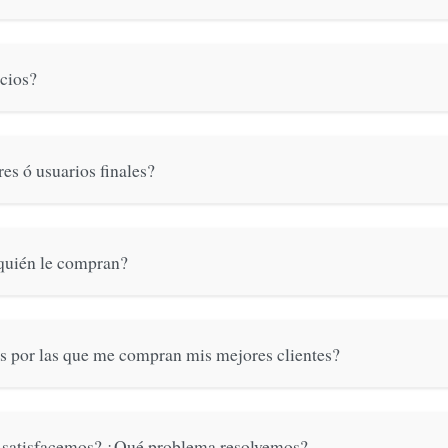
ocios?
es ó usuarios finales?
 quién le compran?
es por las que me compran mis mejores clientes?
 satisfacemos? ¿Qué problema resolvemos?