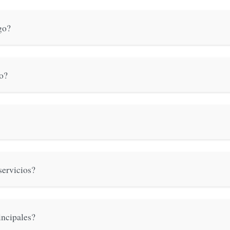
go?
o?
servicios?
incipales?