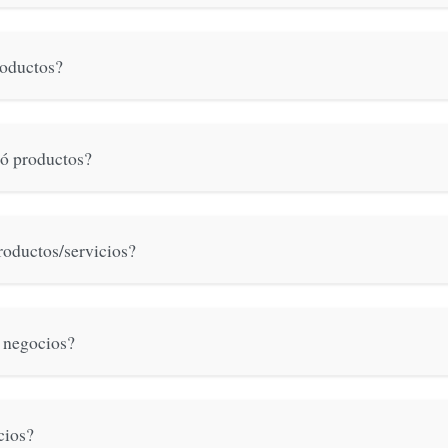
roductos?
 ó productos?
productos/servicios?
r negocios?
cios?