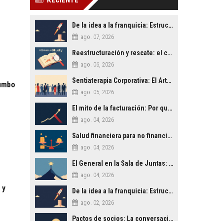
RECIENTE
De la idea a la franquicia: Estructurando un modelo de negocio escalable
ago. 07, 2026
Reestructuración y rescate: el caso de una empresa familiar al borde del cierre
ago. 06, 2026
Sentiaterapia Corporativa: El Arte de Decidir con Inteligencia Emocional
Rumbo
ago. 05, 2026
El mito de la facturación: Por qué la rentabilidad es lo único que importa
ago. 04, 2026
Salud financiera para no financieros: Lo que tu contable no te explica
ago. 04, 2026
El General en la Sala de Juntas: Lecciones de Liderazgo Militar para la Empresa Civil
ago. 04, 2026
 y
De la idea a la franquicia: Estructurando un modelo de negocio escalable
ago. 02, 2026
Pactos de socios: La conversación difícil que salva empresas