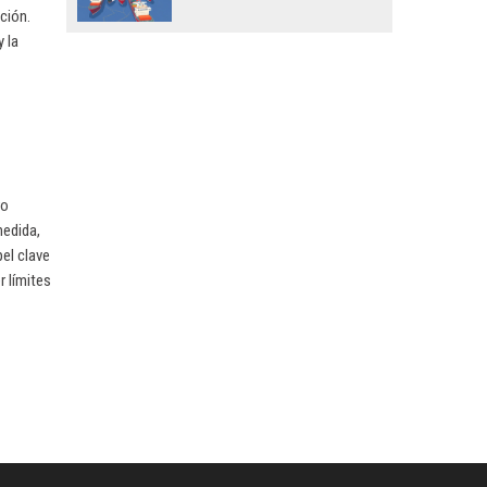
ción.
 la
ro
medida,
el clave
 límites