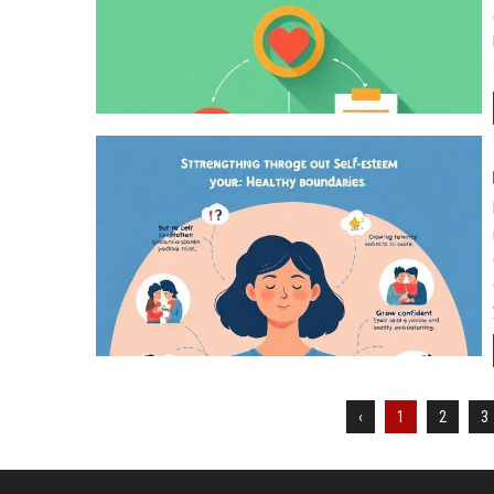
‹
1
2
3