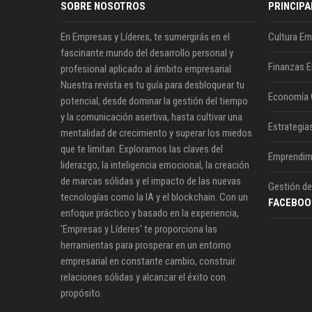
SOBRE NOSOTROS
PRINCIPA
En Empresas y Líderes, te sumergirás en el
Cultura Em
fascinante mundo del desarrollo personal y
Finanzas E
profesional aplicado al ámbito empresarial.
Nuestra revista es tu guía para desbloquear tu
Economía 
potencial, desde dominar la gestión del tiempo
y la comunicación asertiva, hasta cultivar una
Estrategia
mentalidad de crecimiento y superar los miedos
que te limitan. Exploramos las claves del
Emprendim
liderazgo, la inteligencia emocional, la creación
de marcas sólidas y el impacto de las nuevas
Gestión de
tecnologías como la IA y el blockchain. Con un
FACEBOO
enfoque práctico y basado en la experiencia,
'Empresas y Líderes' te proporciona las
herramientas para prosperar en un entorno
empresarial en constante cambio, construir
relaciones sólidas y alcanzar el éxito con
propósito.