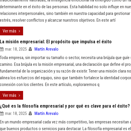
tradicionalmente valoradas, la inteligencia emocional ha emergido como un f
determinante en el éxito de las personas. Esta habilidad no solo influye en nu
relaciones interpersonales, sino también en nuestra capacidad para gestionar 
estrés, resolver conflictos y alcanzar nuestros objetivos. En este artí
Ver más
La misión empresarial: El propósito que impulsa el éxito
mar. 18, 2025
Martín Arevalo
Toda empresa, sin importar su tamaño o sector, necesita una brújula que guíe
camino. Esa brújula es la misión empresarial, una declaración que define el pr
fundamental de la organización y su razón de existir. Tener una misión clara n
alinea los esfuerzos del equipo, sino que también fortalece la identidad corpor
conexión con los clientes. En este artículo, exploraremos q
Ver más
¿Qué es la filosofía empresarial y por qué es clave para el éxito?
mar. 18, 2025
Martín Arevalo
En un mundo empresarial cada vez más competitivo, las empresas necesitan 
que buenos productos o servicios para destacar. La filosofía empresarial es el