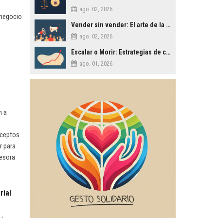
ago. 02, 2026
 negocio
Vender sin vender: El arte de la persuasión ética en los negocios
ago. 02, 2026
Escalar o Morir: Estrategias de crecimiento agresivo para PYMES
ago. 01, 2026
n a
nceptos
r para
sesora
rial