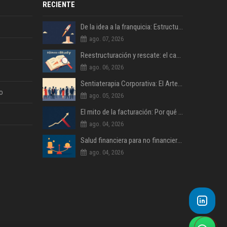
RECIENTE
De la idea a la franquicia: Estructurando un modelo de negocio escalable
ago. 07, 2026
Reestructuración y rescate: el caso de una empresa familiar al borde del cierre
ago. 06, 2026
Sentiaterapia Corporativa: El Arte de Decidir con Inteligencia Emocional
o
ago. 05, 2026
El mito de la facturación: Por qué la rentabilidad es lo único que importa
ago. 04, 2026
Salud financiera para no financieros: Lo que tu contable no te explica
ago. 04, 2026